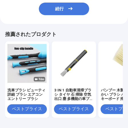
続行
推薦されたプロダクト
洗車ブラシ ビューティ
3 IN 1 自動車清掃ブラ
バンブー 木製 車
詳細 ブラシ エアコン
シ タイヤ 石 掃除 空気
かい ブラシ パ
エントリー ブラシ
出口 塵 多機能の車ブラ
キーボード 掃除
シ
ベストプライス
ベストプライス
ベストプラ