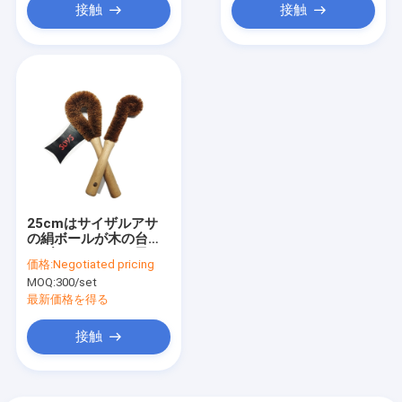
接触
接触
25cmはサイザルアサ
の絹ボールが木の台所
にブラシをかける皿の
価格:
Negotiated pricing
ためのブラシをごしご
MOQ:
300/set
し洗う
最新価格を得る
接触