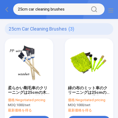
25cm Car Cleaning Brushes
(3)
柔らかい剛毛車のクリ
緑の布のミット車のク
ーニングは25cmの木
リーニングは25cmの
のハンドル車の詳述の
シュニールの手袋の自
価格:
Negotiated pricing
価格:
Negotiated pricing
ブラシをブラシ
動車洗浄ブラシをブラ
MOQ:
1000/set
MOQ:
1000/set
シ
最新価格を得る
最新価格を得る