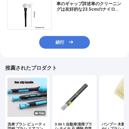
車のギャップ詳述車のクリーニン
グは友好的な23.5cmのナイロン
ワイヤーEcoをブラシ
続行
推薦されたプロダクト
洗車ブラシ ビューティ
3 IN 1 自動車清掃ブラ
バンブー 木製 車
詳細 ブラシ エアコン
シ タイヤ 石 掃除 空気
かい ブラシ パ