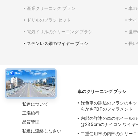
産業クリーニング ブラシ
車の
ドリルのブラシ セット
ナイ
電気ドリルのクリーニング ブラシ
世帯
ステンレス鋼のワイヤー ブラシ
長い
について
車のクリーニング ブラシ
緑色車の詳述のブラシのキット
私達について
らかさPBTのフィラメント
工場旅行
内部の詳述の車のホイールの
品質管理
は23.5cmのナイロン ワイ
私達に連絡しなさい
二重使用車の内部のクリーニ