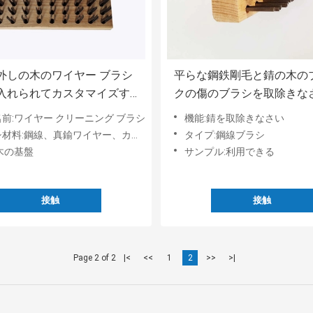
外しの木のワイヤー ブラシ
平らな鋼鉄剛毛と錆の木の
入れられてカスタマイズす
クの傷のブラシを取除きな
前:ワイヤー クリーニング ブラシ
機能:錆を取除きなさい
料:鋼線、真鍮ワイヤー、カーボン ワイヤー
タイプ:鋼線ブラシ
木の基盤
サンプル:利用できる
接触
接触
Page 2 of 2
|<
<<
1
2
>>
>|