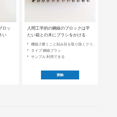
ブロッ
人間工学的の鋼線のブロックは平
さい
たい箱との木にブラシをかける
機能://磨くこと刻み目を取り除くクリーニング
タイプ:鋼線ブラシ
サンプル:利用できる
接触