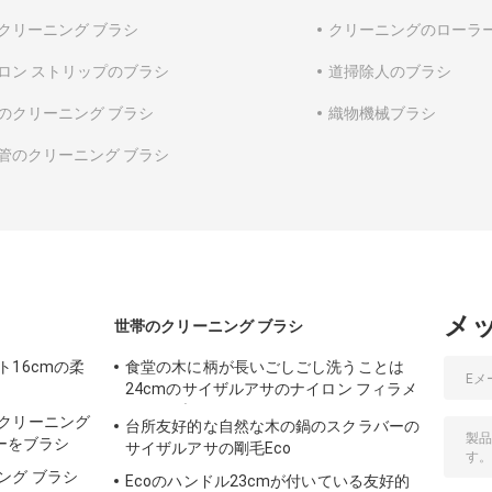
クリーニング ブラシ
クリーニングのローラ
ロン ストリップのブラシ
道掃除人のブラシ
のクリーニング ブラシ
織物機械ブラシ
管のクリーニング ブラシ
メ
世帯のクリーニング ブラシ
16cmの柔
食堂の木に柄が長いごしごし洗うことは
24cmのサイザルアサのナイロン フィラメ
ントにブラシをかける
クリーニング
台所友好的な自然な木の鍋のスクラバーの
ヤーをブラシ
サイザルアサの剛毛Eco
ング ブラシ
Ecoのハンドル23cmが付いている友好的