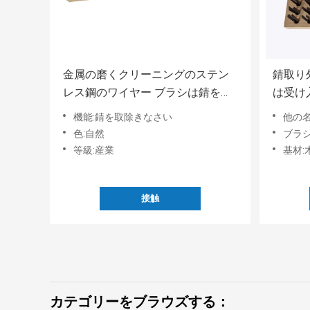
金属の磨くクリーニングのステン
錆取り
レス鋼のワイヤー ブラシは錆を取
は受け
除く
る
機能:錆を取除きなさい
他の名
色:自然
ブラシ材
等級:産業
基材:
接触
カテゴリーをブラウズする：