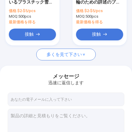
いるプラスチック雪車
輪のための詳述のブラ
ドリルのブラシ セット
のシャベルのスクレー
シ セット
価格:
$2-$5/pcs
価格:
$2-$5/pcs
パーの氷のよりきれい
MOQ:
ナイロン ストリップのブラシ
500pcs
MOQ:
500pcs
な用具
最新価格を得る
最新価格を得る
道掃除人のブラシ
接触
接触
電気ドリルのクリーニング ブラシ
多くを見て下さい
世帯のクリーニング ブラシ
織物機械ブラシ
メッセージ
ステンレス鋼のワイヤー ブラシ
迅速に返信します
長い管のクリーニング ブラシ