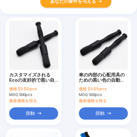
あなたの要件を与える
カスタマイズされる
車の内部の心配用具の
Ecoの友好的で黒い自
ための黒い色の自動車
動車車の細部を描くブ
の細部を描くブラシの
価格:
$2-$5/pcs
価格:
$2-$5/pcs
ラシ
ナイロン毛
MOQ:
500pcs
MOQ:
500pcs
最新価格を得る
最新価格を得る
接触
接触