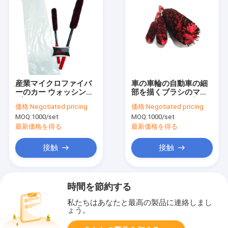
産業マイクロファイバ
車の車輪の自動車の細
ーのカー ウォッシング
部を描くブラシのマイ
ブラシのクリーニング
クロファイバーは短く/
価格:
Negotiated pricing
価格:
Negotiated pricing
はカスタマイズされる
長いハンドルと極度に
MOQ:
1000/set
MOQ:
1000/set
受け入れます
柔らかい
最新価格を得る
最新価格を得る
接触
接触
時間を節約する
私たちはあなたと最高の製品に連絡しまし
ょう。