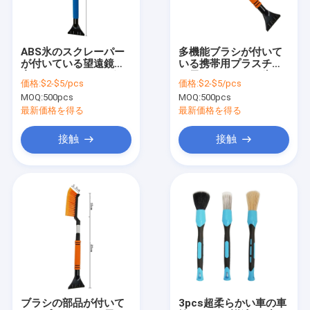
私達について
工場旅行
ABS氷のスクレーパー
多機能ブラシが付いて
が付いている望遠鏡の
いる携帯用プラスチッ
品質管理
窓のスクレーパー ポリ
ク雪のシャベルの氷の
価格:
$2-$5/pcs
価格:
$2-$5/pcs
塩化ビニール車の雪の
スクレーパー
MOQ:
500pcs
MOQ:
500pcs
ブラシ
私達に連絡しなさい
最新価格を得る
最新価格を得る
ニュース
接触
接触
ケース
産業クリーニング ブラシ
車のクリーニング ブラシ
クリーニングのローラーのブラシ
ブラシの部品が付いて
3pcs超柔らかい車の車