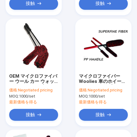
接触
接触
OEM マイクロファイバ
マイクロファイバー
ー ウール カー ウォッ
Woolies 車のホイール
シュ ホイール ブラシ
クリーニング ブラシ 3
価格:
Negotiated pricing
価格:
Negotiated pricing
ユニバーサル
本セット
MOQ:
1000/set
MOQ:
1000/set
最新価格を得る
最新価格を得る
接触
接触