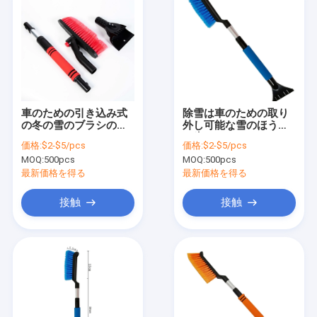
車のための引き込み式
除雪は車のための取り
の冬の雪のブラシの氷
外し可能な雪のほうき
のスクレーパー
の氷のスクレーパーに
価格:
$2-$5/pcs
価格:
$2-$5/pcs
用具を使う
MOQ:
500pcs
MOQ:
500pcs
最新価格を得る
最新価格を得る
接触
接触
家
製品
VRショー